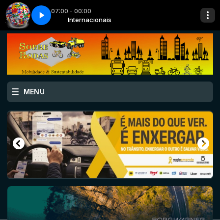
07:00 - 00:00
 e velocidade
cionais
Internacionais
07 ago - futebol e velocidade
MENU