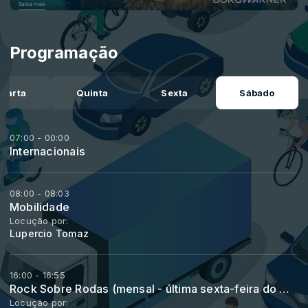
Programação
uarta
Quinta
Sexta
Sábado
07:00 - 00:00
Internacionais
08:00 - 08:03
Mobilidade
Locução por:
Lupercio Tomaz
16:00 - 16:55
Rock Sobre Rodas (mensal - última sexta-feira do mês)
Locução por: