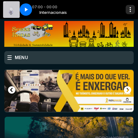
07:00 - 00:00
y cafe [NCS Release]
onais
Internacionais
sakuracloud - miffy cafe [NCS Release]
MENU