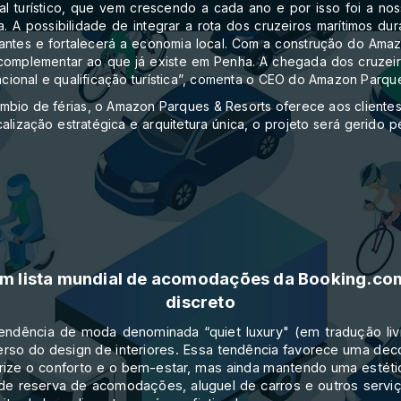
turístico, que vem crescendo a cada ano e por isso foi a nos
a. A possibilidade de integrar a rota dos cruzeiros marítimos 
visitantes e fortalecerá a economia local. Com a construção do A
 complementar ao que já existe em Penha. A chegada dos cruzeiro
nacional e qualificação turística”, comenta o CEO do Amazon Parq
ercâmbio de férias, o Amazon Parques & Resorts oferece aos clie
alização estratégica e arquitetura única, o projeto será gerido
em lista mundial de acomodações da Booking.co
discreto
endência de moda denominada “quiet luxury" (em tradução livr
so do design de interiores. Essa tendência favorece uma dec
rize o conforto e o bem-estar, mas ainda mantendo uma estéti
e reserva de acomodações, aluguel de carros e outros servi