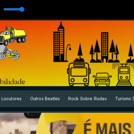
ford hemp car I
Locutores
Outros Beatles
Rock Sobre Rodas
Turismo 