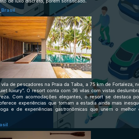
to de luxo discreto, porém sofisticado.
,
Brasil
vila de pescadores na Praia da Taíba, a 75 km de Fortaleza, n
uiet luxury”. O resort conta com 36 vilas com vistas deslum
ureza. Com acomodações elegantes, o resort se destaca por
 oferece experiências que tornam a estadia ainda mais inesq
e yoga e de experiências gastronômicas que unem o melhor d
asil