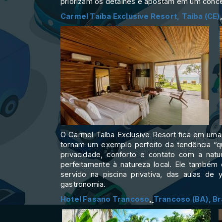
priorizam os detalhes e apostam em um concei
Carmel Taíba Exclusive Resort,
Taíba (CE)
O Carmel Taíba Exclusive Resort fica em uma 
tornam um exemplo perfeito da tendência “q
privacidade, conforto e contato com a nat
perfeitamente à natureza local. Ele também
servido na piscina privativa, das aulas d
gastronomia.
Hotel Fasano Trancoso
,
Trancoso (BA),
Br