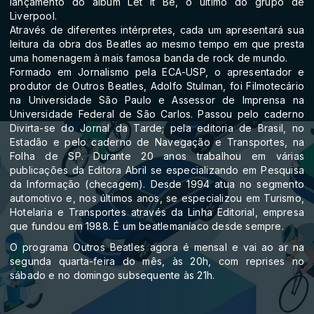
lançamento do álbum Let it Be, o último do grupo de
Liverpool.
Através de diferentes intérpretes, cada um apresentará sua
leitura da obra dos Beatles ao mesmo tempo em que presta
uma homenagem à mais famosa banda de rock de mundo.
Formado em Jornalismo pela ECA-USP, o apresentador e
produtor de Outros Beatles, Adolfo Stulman, foi Filmotecário
na Universidade São Paulo e Assessor de Imprensa na
Universidade Federal de São Carlos. Passou pelo caderno
Divirta-se do Jornal da Tarde; pela editoria de Brasil, no
Estadão e pelo caderno de Navegação e Transportes, na
Folha de SP. Durante 20 anos trabalhou em várias
publicações da Editora Abril se especializando em Pesquisa
da Informação (checagem). Desde 1994 atua no segmento
automotivo e, nos últimos anos, se especializou em Turismo,
Hotelaria e Transportes através da Linha Editorial, empresa
que fundou em 1988. É um beatlemaníaco desde sempre.
O programa Outros Beatles agora é mensal e vai ao ar na
segunda quarta-feira do mês, às 20h, com reprises no
sábado e no domingo subsequente às 21h.