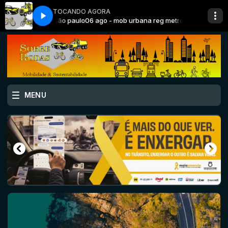
TOCANDO AGORA
na reg metrop são paulo
06 ago - mob urbana reg metrop são paulo
MENU