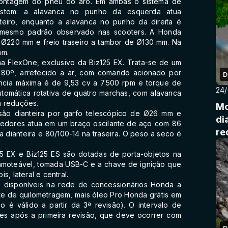
montagem do pneu do aro. Em ambas o sistema de
tem: a alavanca no punho da esquerda atua
teiro, enquanto a alavanca no punho da direita é
 o mesmo padrão observado nas scooters. A Honda
e Ø220 mm e freio traseiro a tambor de Ø130 mm. Na
mm.
a FlexOne, exclusivo da Biz125 EX. Trata-se de um
 80º, arrefecido a ar, com comando acionado por
D
ência máxima é de 9,53 cv a 7.500 rpm e torque de
24
utomática rotativa de quatro marchas, com alavanca
a reduções.
Mo
ão dianteira por garfo telescópico de Ø26 mm e
di
ecedores atua em um braço oscilante de aço com 86
re
dianteira e 80/100-14 na traseira. O peso a seco é
pr
5 EX e Biz125 ES são dotadas de porta-objetos na
camoteável, tomada USB-C e a chave de ignição que
, lateral e central.
 disponíveis na rede de concessionários Honda a
mite de quilometragem, mais óleo Pro Honda grátis em
o é válido a partir da 3ª revisão). O intervalo de
s após a primeira revisão, que deve ocorrer com