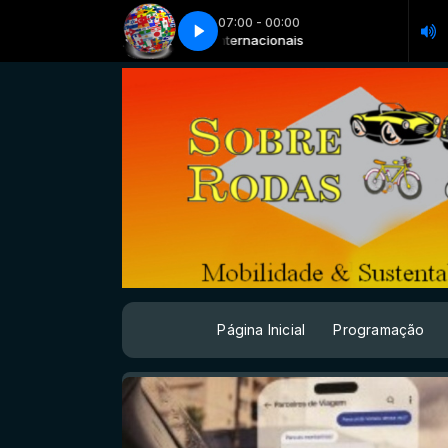
07:00 - 00:00
bana reg metrop são paulo
ternacionais
Internacionais
06 ago - mob urbana reg metrop são paulo
Página Inicial
Programação