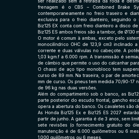
ser realizado sem a retirada da roda e des
frenagem é o CBS – Combined Brake Sys
contemporaneamente no freio traseiro e dian
exclusiva para o freio dianteiro, seguindo
Biz125 EX conta com freio dianteiro a disco d
Biz125 ES ambos freios são a tambor, de Ø130 
O motor é comum à ambas, exceto pelo sistem
monocilíndrico OHC de 123,9 cm3 inclinado a
corrente e duas válvulas no cabeçote. A pot
1,03 kgm.f a 6.000 rpm. A transmissão é semia
de câmbio que permite o uso do calcanhar par
O chassi de aço tipo monobloco tem suspens
curso de 89 mm. Na traseira, o par de amort
mm de curso. Os pneus tem medida 70/90-17 na 
de 96 kg nas duas versões.
Além do compartimento sob o banco, as Biz12
parte posterior do escudo frontal, gancho es
opera a abertura do banco. Os cavaletes são dois
As Honda Biz125 Ex e Biz125 ES 2027 estarão
partir de junho. A garantia é de 3 anos, sem li
sete revisões (o fornecimento gratuito do óle
manutenção é de 6.000 quilômetros ou 6 mese
1.000 quilômetros ou 6 meses.