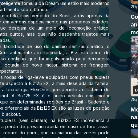
inteligente fórmula da Dream um estilo mais moderno
29
partimento sob o banco.
modelo mais vendido do Brasil, atrás apenas da
Co
r em vendas especialmente nas pequenas cidades,
an
 que desejam de um meio de locomoção prático,
mo
tos curtos, mas que não desdenha trajetos mais
adas.
 facilidade de uso do câmbio semi-automático, o
Constantemente aperfeiçoada, a Biz está perto de
o contínuo que foi impulsionado pela derradeira
 dotada de novo motor, sistema de frenagem
mpactantes.
 rodas de liga-leve equipadas com pneus tubless
e aspecto à Biz125 EX, a mais desejada da família,
r a tecnologia FlexOne, que permite ao sistema de
D
etanol. A Biz125 EX é o único veículo com motor
28
l que em determinadas regiões do Brasil – Sudeste e
os diferenciais da Biz125 EX são as luzes de posição
Mo
 blackout.
na
tubless (sem câmara) na Biz125 ES incrementa a
qu
a a perda de pressão rápida em caso de furo, assim
l reparo do pneu, que na maioria das vezes pode